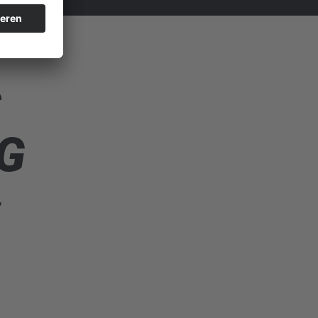
S
G
,