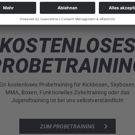
KOSTENLOSE
PROBETRAININ
Ein kostenloses Probetraining für Kickboxen, Skyboxen
MMA, Boxen, Funktionelles Zirkeltraining oder das
Jugendtraining ist bei uns selbstverständlich!
ZUM PROBETRAINING