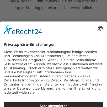
MMA, Boxen, Funktionelles Zirkeltraining oder das
Jugendtraining ist bei uns selbstverständlich!
ZUM PROBETRAINING
FAQ
ANFAHRT & KONTAKT
PARTNER & SPONSOREN
IMPRESSUM