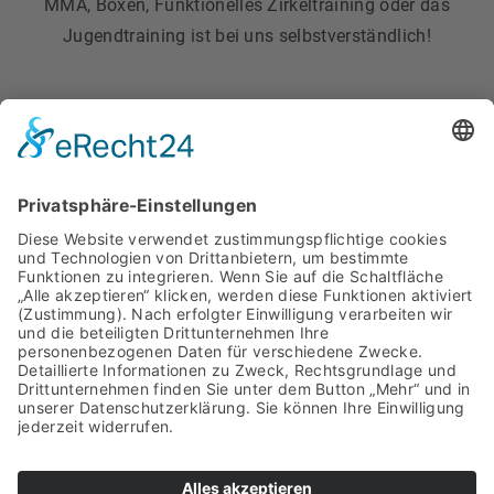
MMA, Boxen, Funktionelles Zirkeltraining oder das
Jugendtraining ist bei uns selbstverständlich!
ZUM PROBETRAINING
FAQ
ANFAHRT & KONTAKT
PARTNER & SPONSOREN
IMPRESSUM